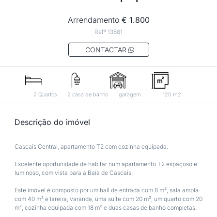
Arrendamento
 € 1.800
Refª 13881
 CONTACTAR 
2 Quartos
2 casa de banho
garagem
120 m2
Descrição do imóvel
Cascais Central, apartamento T2 com cozinha equipada.
Excelente oportunidade de habitar num apartamento T2 espaçoso e 
luminoso, com vista para a Baía de Cascais.
Este imóvel é composto por um hall de entrada com 8 m², sala ampla 
com 40 m² e lareira, varanda, uma suíte com 20 m², um quarto com 20 
m², cozinha equipada com 18 m² e duas casas de banho completas.